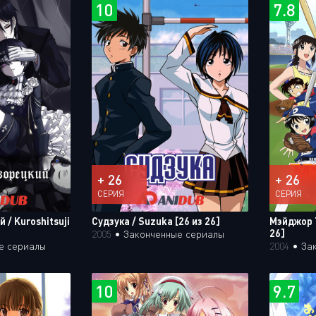
10
7.8
+ 26
+ 26
СЕРИЯ
СЕРИЯ
/ Kuroshitsuji
Судзука / Suzuka [26 из 26]
Мэйджор Т
26]
2005
•
Законченные сериалы
е сериалы
2004
•
За
10
9.7