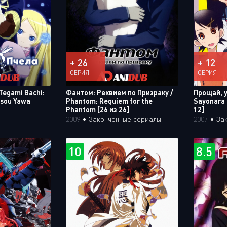
+ 26
+ 12
СЕРИЯ
СЕРИЯ
Tegami Bachi:
Фантом: Реквием по Призраку /
Прощай, 
nsou Yawa
Phantom: Requiem for the
Sayonara 
Phantom [26 из 26]
12]
2009
•
Законченные сериалы
2007
•
За
10
8.5