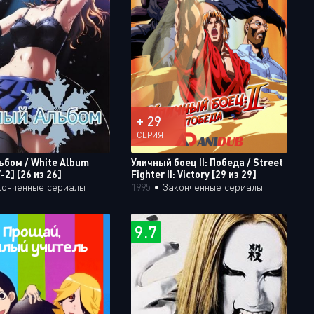
+ 29
СЕРИЯ
ьбом / White Album
Уличный боец II: Победа / Street
-2] [26 из 26]
Fighter II: Victory [29 из 29]
конченные сериалы
1995
•
Законченные сериалы
9.7