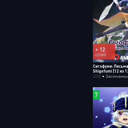
+ 12
СЕРИЯ
Сигофуми: Письма 
Shigofumi [12 из 1
2008
•
Законченны
7