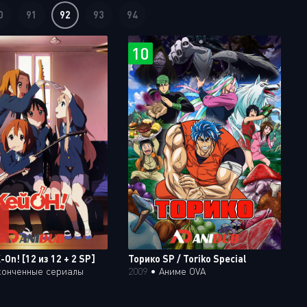
0
91
92
93
94
10
-On! [12 из 12 + 2 SP]
Торико SP / Toriko Special
конченные сериалы
2009
•
Аниме OVA