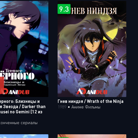
9.3
ерного: Близнецы и
Гнев ниндзя / Wrath of the Ninja
 Звезда / Darker than
1989
•
Аниме Фильмы
uusei no Gemini [12 из
конченные сериалы