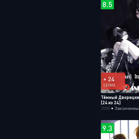
8.5
+ 24
СЕРИЯ
Тёмный Дворецкий 
[24 из 24]
2008
•
Законченны
9.3