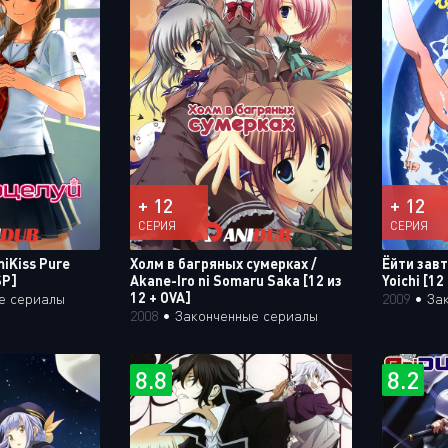
+ 12
+ 12
СЕРИЯ
СЕРИЯ
miKiss Pure
Холм в багряных сумерках /
Ёйти завт
SP]
Akane-Iro ni Somaru Saka [12 из
Yoichi [12
12 + OVA]
е сериалы
2009
•
За
2008
•
Законченные сериалы
8.8
8.2