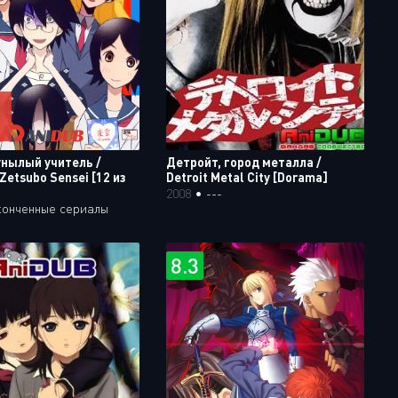
унылый учитель /
Детройт, город металла /
Zetsubo Sensei [12 из
Detroit Metal City [Dorama]
2008
•
---
конченные сериалы
8.3