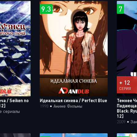
9.3
7
+ 12
СЕРИЯ
ча / Seiken no
Идеальная синева / Perfect Blue
Темнее Ч
12]
Падающая
1998
•
Аниме Фильмы
Black: Ry
е сериалы
12]
2009
•
За