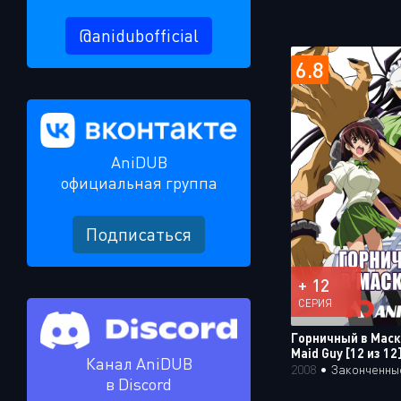
@anidubofficial
6.8
AniDUB
официальная группа
Подписаться
+ 12
СЕРИЯ
Горничный в Маск
Maid Guy [12 из 12
Канал AniDUB
2008
•
Законченны
в Discord