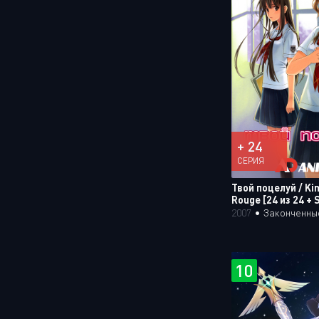
+ 24
СЕРИЯ
Твой поцелуй / Ki
Rouge [24 из 24 + 
2007
•
Законченны
10