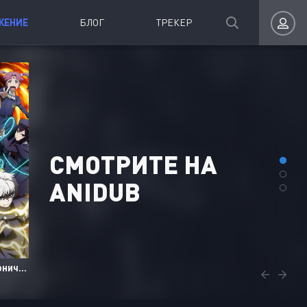
ЖЕНИЕ
БЛОГ
ТРЕКЕР
8.5
8.3
Авторизация
CМОТРИТЕ НА
ANIDUB
Запомнить
ВОЙТИ НА САЙТ
Забывчивая святая дева неосознанно изливает свою силу
Разгневанная леди поклялась отомстить: Я разрушу свою страну с помощью силы гримуара!
2026
•
Аниме Ongoing
2026
•
Аниме Ongoing
Регистрация
Восстановить пароль