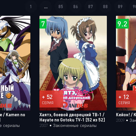
1
...
85
86
87
88
89
9
7
9.2
+ 52
+ 12
СЕРИЯ
СЕРИЯ
е / Kamen no
Хаятэ, боевой дворецкий ТВ-1 /
Кейон! / K
]
Hayate no Gotoku TV-1 [52 из 52]
2009
•
За
е сериалы
2007
•
Законченные сериалы