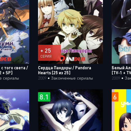
+ 25
СЕРИЯ
с того света /
Сердца Пандоры / Pandora
Белый Ал
2 + SP]
Hearts [25 из 25]
[TV-1 + TV
е сериалы
2009
•
Законченные сериалы
2009
•
За
8.1
6