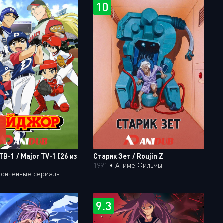
10
В-1 / Major TV-1 [26 из
Старик Зет / Roujin Z
1991
•
Аниме Фильмы
конченные сериалы
9.3