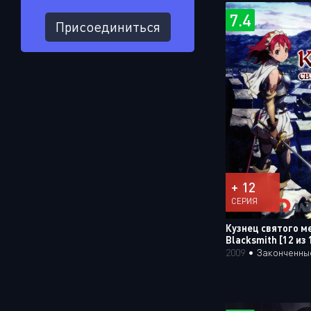
7.4
Присоединиться
+ 12
СЕРИЯ
Кузнец святого ме
Blacksmith [12 из 
2009
•
Законченны