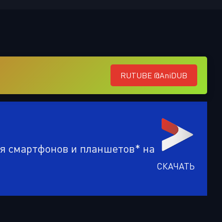
Или войти через
RUTUBE @AniDUB
ля смартфонов и планшетов* на
СКАЧАТЬ