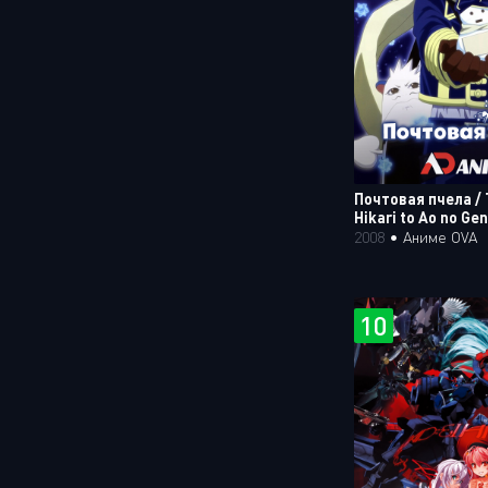
Почтовая пчела / 
Hikari to Ao no Ge
2008
•
Аниме OVA
10