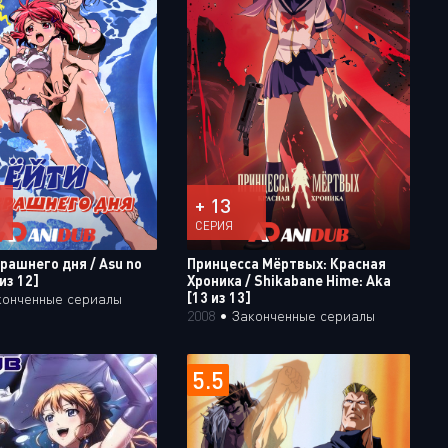
+ 13
СЕРИЯ
рашнего дня / Asu no
Принцесса Мёртвых: Красная
 из 12]
Хроника / Shikabane Hime: Aka
[13 из 13]
конченные сериалы
2008
•
Законченные сериалы
5.5