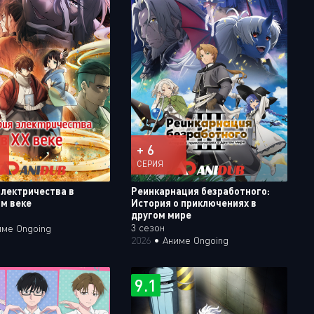
+ 6
СЕРИЯ
электричества в
Реинкарнация безработного:
м веке
История о приключениях в
другом мире
3 сезон
име Ongoing
2026
•
Аниме Ongoing
9.1