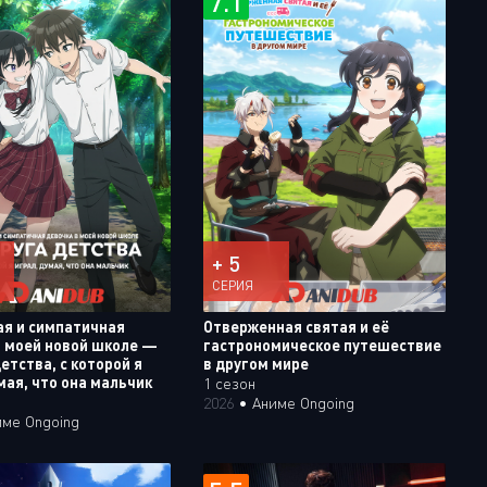
7.1
+ 5
СЕРИЯ
ая и симпатичная
Отверженная святая и её
в моей новой школе —
гастрономическое путешествие
етства, с которой я
в другом мире
мая, что она мальчик
1 сезон
2026
•
Аниме Ongoing
име Ongoing