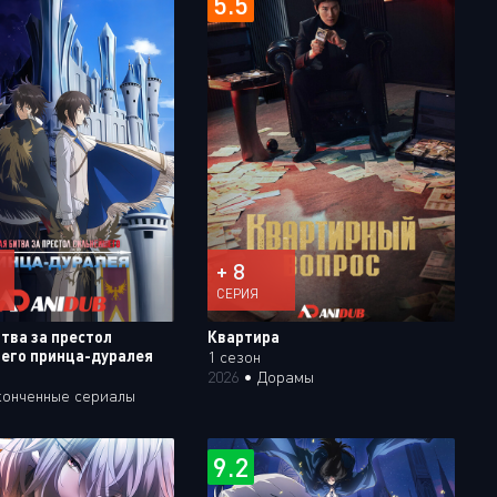
5.5
+ 8
СЕРИЯ
тва за престол
Квартира
его принца-дуралея
1 сезон
2026
•
Дорамы
конченные сериалы
9.2