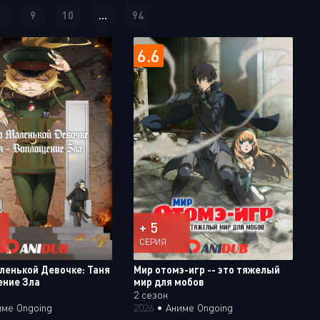
8
9
10
...
94
6.6
+ 5
СЕРИЯ
аленькой Девочке: Таня
Мир отомэ-игр -- это тяжелый
ение Зла
мир для мобов
2 сезон
име Ongoing
2026
•
Аниме Ongoing