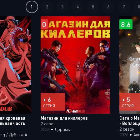
1
2
3
4
5
6
7
0
8.6
+ 6
+ 5
СЕРИЯ
СЕРИЯ
яя кровавая
Магазин для киллеров
Сага о М
льная часть
- Воплощ
2 сезон
2 сезон
2026
•
Дорамы
/ Дубляж Анидаба
2026
•
Ан