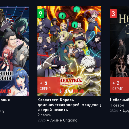
9
3
+ 5
+ 2
СЕРИЯ
СЕРИЯ
ровня
Клеватесс: Король
Небесный
демонических зверей, младенец
1 сезон
и герой-нежить
ing
2026
•
До
2 сезон
2026
•
Аниме Ongoing