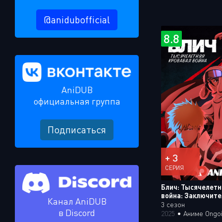
@anidubofficial
8.8
AniDUB
официальная группа
Подписаться
+ 3
СЕРИЯ
Блич: Тысячелетн
война: Заключите
Канал AniDUB
3 сезон
в Discord
2025
•
Аниме Ongoing 