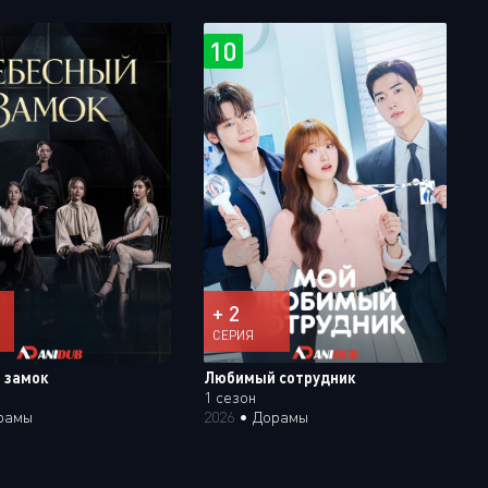
10
+ 2
СЕРИЯ
 замок
Любимый сотрудник
1 сезон
рамы
2026
•
Дорамы