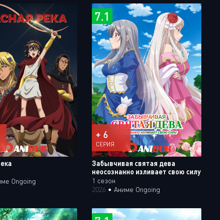
7.1
+ 6
СЕРИЯ
река
Забывчивая святая дева
неосознанно изливает свою силу
1 сезон
име Ongoing
2026
•
Аниме Ongoing