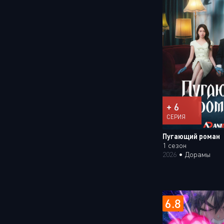
+ 6
СЕРИЯ
Пугающий роман
1 сезон
2026
•
Дорамы
6.8