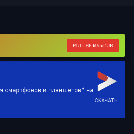
Или войти через
RUTUBE @AniDUB
ля смартфонов и планшетов* на
СКАЧАТЬ