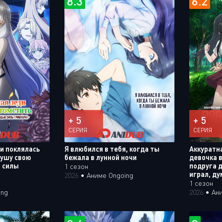
8.3
6.2
+ 5
+ 5
СЕРИЯ
СЕРИЯ
и поклялась
Я влюбился в тебя, когда ты
Аккуратн
рушу свою
бежала в лунной ночи
девочка 
 силы
подруга д
1 сезон
играл, ду
2026
•
Аниме Ongoing
1 сезон
ing
2026
•
Ан