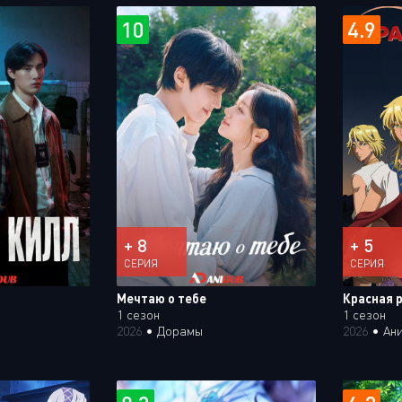
10
4.9
+ 8
+ 5
СЕРИЯ
СЕРИЯ
Мечтаю о тебе
Красная 
1 сезон
1 сезон
2026
•
Дорамы
2026
•
Ан