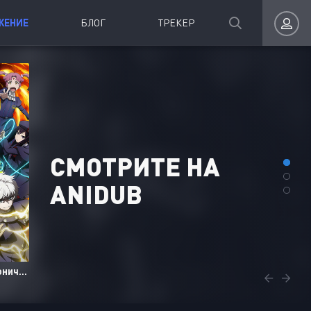
ЖЕНИЕ
БЛОГ
ТРЕКЕР
8.5
8.3
Авторизация
CМОТРИТЕ НА
ANIDUB
Запомнить
ВОЙТИ НА САЙТ
Забывчивая святая дева неосознанно изливает свою силу
Разгневанная леди поклялась отомстить: Я разрушу свою страну с помощью силы гримуара!
2026
•
Аниме Ongoing
2026
•
Аниме Ongoing
Регистрация
Восстановить пароль