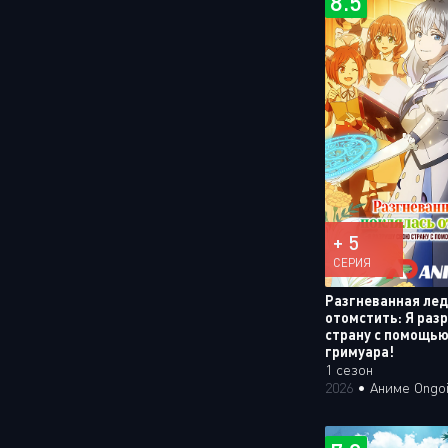
8.5
+ 5
СЕРИЯ
Разгневанная лед
отомстить: Я раз
страну с помощью
гримуара!
1 сезон
2026
•
Аниме Ongo