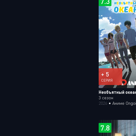
7.3
+ 5
СЕРИЯ
Необъятный океа
3 сезон
2026
•
Аниме Ongo
7.8