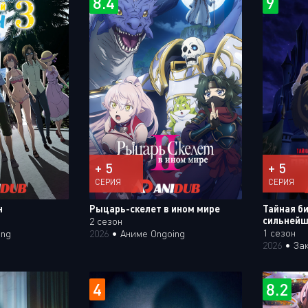
8.4
9
+ 5
+ 5
СЕРИЯ
СЕРИЯ
н
Рыцарь-скелет в ином мире
Тайная би
сильнейш
2 сезон
1 сезон
ing
2026
•
Аниме Ongoing
2026
•
За
4
8.2