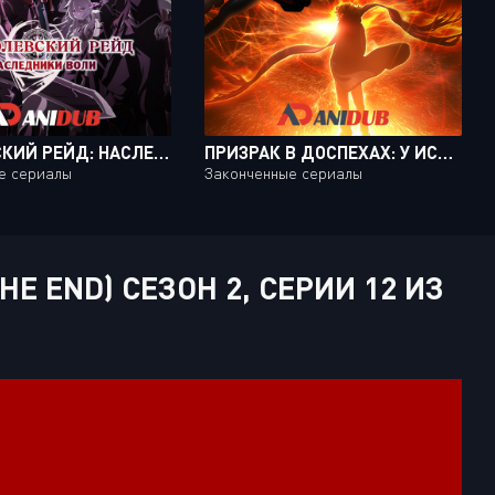
КОРОЛЕВСКИЙ РЕЙД: НАСЛЕДНИКИ ВОЛИ / KING`S RAID: ISHI O TSUGU MONO-TACHI [26 ИЗ 26]
ПРИЗРАК В ДОСПЕХАХ: У ИСТОКОВ - АЛЬТЕРНАТИВНАЯ АРХИТЕКТУРА / KOUKAKU KIDOUTAI ARISE: ALTERNATIVE ARCHITECTURE [10 ИЗ 10]
е сериалы
Законченные сериалы
E END) СЕЗОН 2, СЕРИИ 12 ИЗ