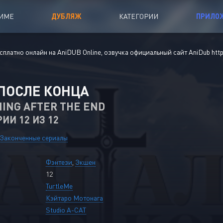
ИМЕ
ДУБЛЯЖ
КАТЕГОРИИ
ПРИЛО
есплатно онлайн на AniDUB Online, озвучка официальный сайт AniDub
htt
Дорамы
льмы
Многосерийный сёнэн
ПОСЛЕ КОНЦА
18+
NING AFTER THE END
РИИ 12 ИЗ 12
A
Законченные сериалы
Законченные сериалы
oing
Незаконченные сериалы
Сериалы и Фильмы
Мультфильмы
Фэнтези
,
Экшен
 Сериалы и Фильмы
Дубляж Анидаба
12
TurtleMe
 Сериалы и Фильмы
Кэйтаро Мотонага
Studio A-CAT