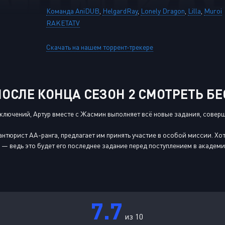
Команда AniDUB
,
HelgardRay
,
Lonely Dragon
,
Lilla
,
Muroi
RAKETATV
Скачать на нашем торрент-трекере
ОСЛЕ КОНЦА СЕЗОН 2 СМОТРЕТЬ Б
ключений, Артур вместе с Жасмин выполняет всё новые задания, совер
нтюрист AA-ранга, предлагает им принять участие в особой миссии. Хотя
 — ведь это будет его последнее задание перед поступлением в академи
7.7
из 10