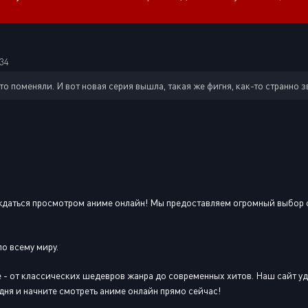
34
о поменяли. И вот новая серия вышла, такая же фигня, как-то странно з
аждаться просмотром аниме онлайн! Мы предоставляем огромный выбор 
о всему миру.
ме - от классических шедевров жанра до современных хитов. Наш сайт у
дня и начните смотреть аниме онлайн прямо сейчас!