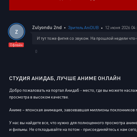
Zulyondu 2nd
Зритель AniDUB
12 июня 2026 04:
Z
И тут тоже фигня со звуком. На прошлой недели что-т
Офлайн
0
СТУДИЯ АНИДАБ, ЛУЧШЕ АНИМЕ ОНЛАЙН
Добро пожаловать на портал Анидаб - место, где вы можете насл
просмотра в высоком качестве.
Аниме – японская анимация, завоевавшая миллионы поклонников п
У нас вы найдете все, что нужно для полноценного просмотра ани
и фильмы. Не откладывайте на потом - присоединяйтесь к нам сего