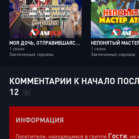
МОЯ ДОЧЬ, ОТПРАВИВШАЯСЯ В СТОЛИЦУ, ЗАХОТЕВ СТАТЬ АВАНТЮРИСТОМ, ДОСТИГЛА S-РАНГА / BOUKENSHA NI NARITAI TO MIYAKO NI DETEITTA MUSUME GA S-RANK NI NATTETA [13 ИЗ 13]
НЕПОНЯТЫЙ МАСТЕР
1 сезон
1 сезон
Законченные сериалы
Законченные сериалы
КОММЕНТАРИИ К НАЧАЛО ПОСЛЕ 
12
1
ИНФОРМАЦИЯ
Гости
Посетители, находящиеся в группе
, не