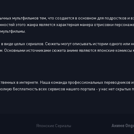
ычных мультфильмов тем, что создается в основном для подростков и вз
нностей этого жанра является характерная манера отрисовки персонаже
 мультфильмы.
 в виде целых сериалов. Сюжеты могут описывать истории одного или н
ем. Основными источниками сюжета аниме являются японские комиксы м
ественных в интернете. Наша команда профессиональных переводчиков и
олную бесплатность всех сервисов нашего портала - у нас нет скрытых
Японские Сериалы
Аниме Ong