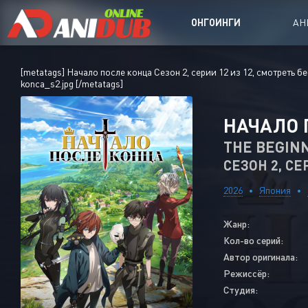
ОНГОИНГИ
АН
[metatags]
Начало после конца Сезон 2, серии 12 из 12, смотреть б
konca_s2.jpg
[/metatags]
Аниме TV
Аниме Фи
НАЧАЛО 
Аниме OVA
THE BEGIN
СЕЗОН 2, СЕ
Аниме ON
2026
Япония
Аниме Ong
Японские 
Жанр:
Корейские
Кол-во серий:
Автор оригинала:
Китайские
Режиссёр:
Студия: