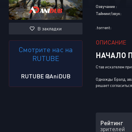
Озвучание :
Тайминг/звук:
.torrent:
В закладки
ОПИСАНИЕ
Смотрите нас на
НАЧАЛО П
RUTUBE
Став искателем при
RUTUBE @AniDUB
Однажды Бралд, ава
решает согласиться
Рейтинг
зрителей