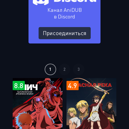
Канал AniDUB
в Discord
Присоединиться
1
2
3
8.8
4.9