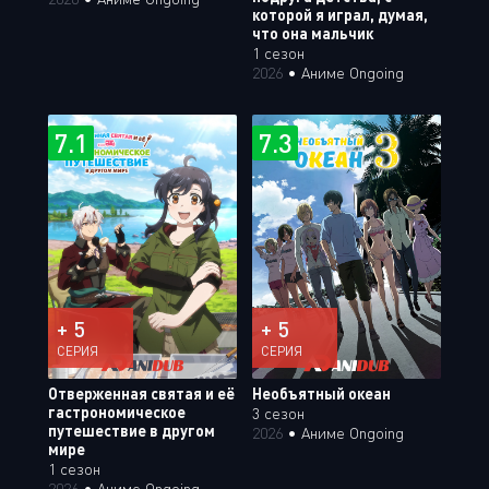
которой я играл, думая,
что она мальчик
1 сезон
2026
•
Аниме Ongoing
7.1
7.3
+ 5
+ 5
СЕРИЯ
СЕРИЯ
Отверженная святая и её
Необъятный океан
гастрономическое
3 сезон
путешествие в другом
2026
•
Аниме Ongoing
мире
1 сезон
2026
•
Аниме Ongoing