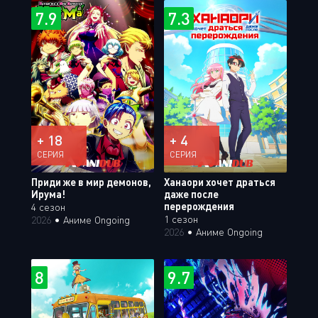
7.9
7.3
+ 18
+ 4
СЕРИЯ
СЕРИЯ
Приди же в мир демонов,
Ханаори хочет драться
Ирума!
даже после
перерождения
4 сезон
1 сезон
2026
•
Аниме Ongoing
2026
•
Аниме Ongoing
8
9.7