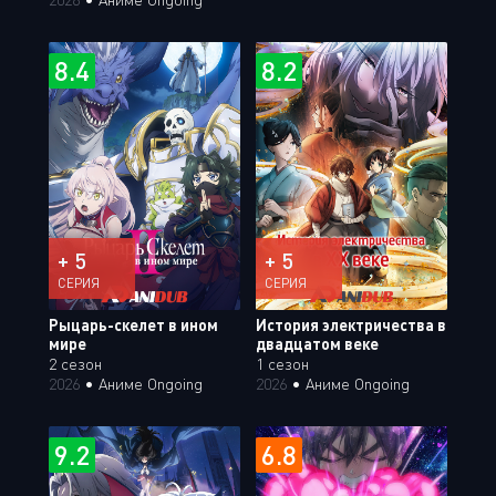
8.4
8.2
+ 5
+ 5
СЕРИЯ
СЕРИЯ
Рыцарь-скелет в ином
История электричества в
мире
двадцатом веке
2 сезон
1 сезон
2026
•
Аниме Ongoing
2026
•
Аниме Ongoing
9.2
6.8