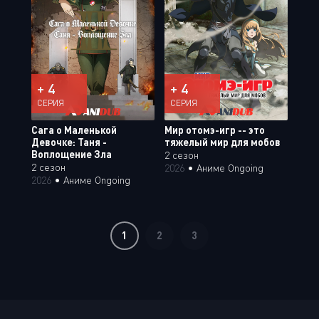
+ 4
+ 4
СЕРИЯ
СЕРИЯ
Сага о Маленькой
Мир отомэ-игр -- это
Девочке: Таня -
тяжелый мир для мобов
Воплощение Зла
2 сезон
2 сезон
2026
•
Аниме Ongoing
2026
•
Аниме Ongoing
1
2
3