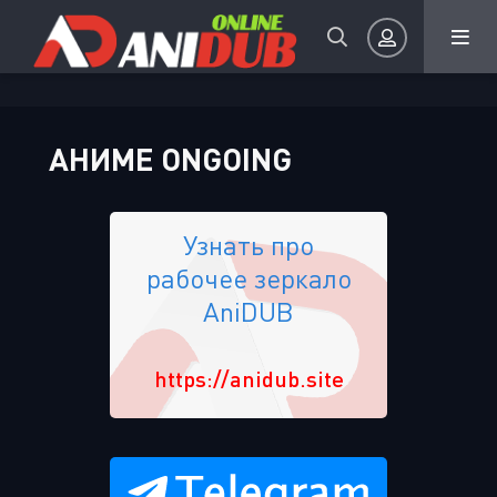
Авторизация
АНИМЕ ONGOING
Узнать про
рабочее зеркало
Запомнить
AniDUB
ВОЙТИ НА САЙТ
https://anidub.site
Регистрация
Восстановить пароль
Или войти через