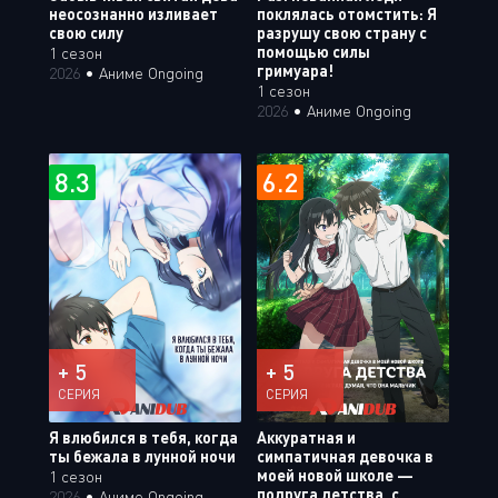
неосознанно изливает
поклялась отомстить: Я
свою силу
разрушу свою страну с
помощью силы
1 сезон
гримуара!
2026
•
Аниме Ongoing
1 сезон
2026
•
Аниме Ongoing
8.3
6.2
+ 5
+ 5
СЕРИЯ
СЕРИЯ
Я влюбился в тебя, когда
Аккуратная и
ты бежала в лунной ночи
симпатичная девочка в
моей новой школе —
1 сезон
подруга детства, с
2026
•
Аниме Ongoing