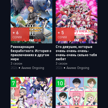
+ 6
+ 5
СЕРИЯ
СЕРИЯ
Реинкарнация
Сто девушек, которые
безработного: История о
очень-очень-очень-
приключениях в другом
очень-очень сильно тебя
мире
любят
3 сезон
3 сезон
2026
•
Аниме Ongoing
2026
•
Аниме Ongoing
7
10