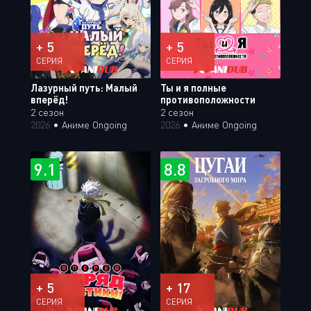
+ 5
+ 5
СЕРИЯ
СЕРИЯ
Лазурный путь: Малый
Ты и я полные
вперёд!
противоположности
2 сезон
2 сезон
2026
•
Аниме Ongoing
2026
•
Аниме Ongoing
9.1
8.8
+ 5
+ 17
СЕРИЯ
СЕРИЯ