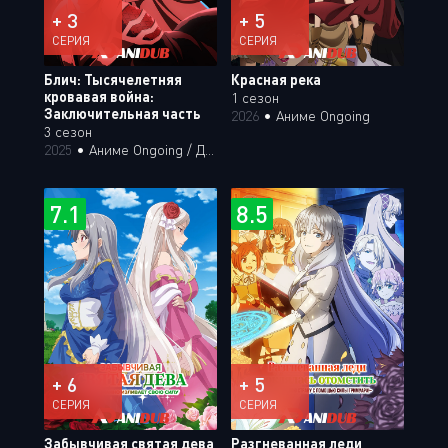
+ 3
+ 5
СЕРИЯ
СЕРИЯ
Блич: Тысячелетняя
Красная река
кровавая война:
1 сезон
Заключительная часть
2026
•
Аниме Ongoing
3 сезон
2025
•
Аниме Ongoing / Дубляж Анидаба
7.1
8.5
+ 6
+ 5
СЕРИЯ
СЕРИЯ
Забывчивая святая дева
Разгневанная леди