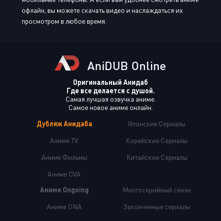
офлайн, вы можете скачать видео и наслаждаться их
просмотром в любое время.
AniDUB Online
Оригинальный Анидаб
Где все делается с душой.
Самая лучшая озвучка аниме.
Самое новое аниме онлайн.
Дубляж Анидаба
Японские Сериалы
Аниме TV
Корейские Сериалы
Аниме Фильмы
Китайские Сериалы
Аниме OVA
Аниме Ongoing
Многосерийный сёнэн
Аниме ONA
Законченные сериалы