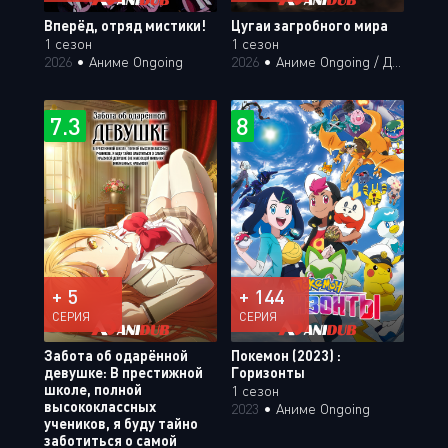
Вперёд, отряд мистики!
Цугаи загробного мира
1 сезон
1 сезон
2026
•
Аниме Ongoing
2026
•
Аниме Ongoing / Дубляж Анидаба
7.3
8
+ 5
+ 144
СЕРИЯ
СЕРИЯ
Забота об одарённой
Покемон (2023) :
девушке: В престижной
Горизонты
школе, полной
1 сезон
высококлассных
2023
•
Аниме Ongoing
учеников, я буду тайно
заботиться о самой