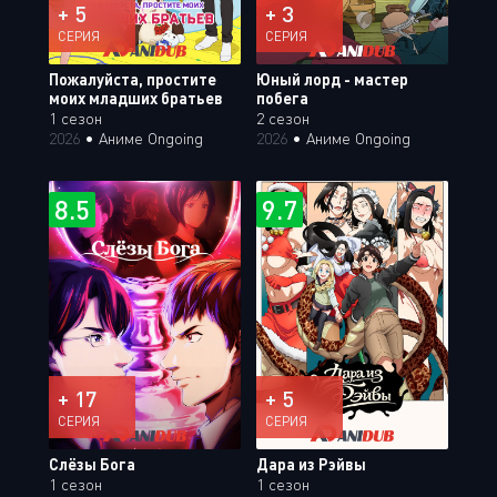
+ 5
+ 3
СЕРИЯ
СЕРИЯ
Пожалуйста, простите
Юный лорд - мастер
моих младших братьев
побега
1 сезон
2 сезон
2026
•
Аниме Ongoing
2026
•
Аниме Ongoing
8.5
9.7
+ 17
+ 5
СЕРИЯ
СЕРИЯ
Слёзы Бога
Дара из Рэйвы
1 сезон
1 сезон