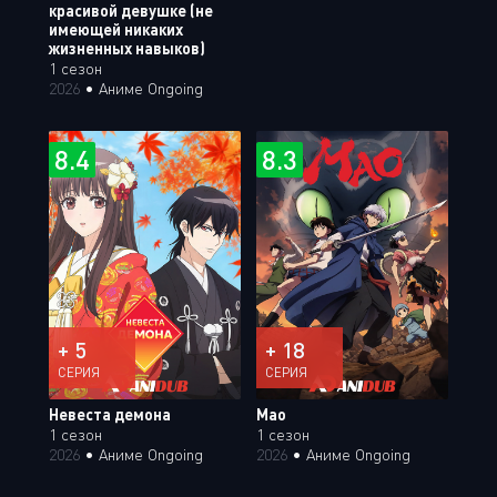
красивой девушке (не
имеющей никаких
жизненных навыков)
1 сезон
2026
•
Аниме Ongoing
8.4
8.3
+ 5
+ 18
СЕРИЯ
СЕРИЯ
Невеста демона
Мао
1 сезон
1 сезон
2026
•
Аниме Ongoing
2026
•
Аниме Ongoing