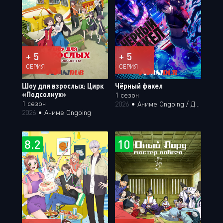
+ 5
+ 5
СЕРИЯ
СЕРИЯ
Шоу для взрослых: Цирк
Чёрный факел
«Подсолнух»
1 сезон
1 сезон
2026
•
Аниме Ongoing / Дубляж Анидаба
2026
•
Аниме Ongoing
8.2
10